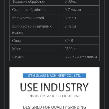
Толщина обработки
3-30мм
Скорость обработки
0-7 м/мин
Количество кистей
3 пары
Количество воздушных
2 пары
ножей
Сила
35кВт
Масса
3500 кг
Размер
6000*2700*3300мм