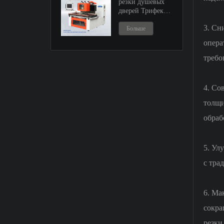
резки душевых
дверей Трифекта
ГК20
3. Сн
Больше
опера
требо
4. Со
толщи
обраб
5. Ул
с тра
6. Ма
сокра
резки