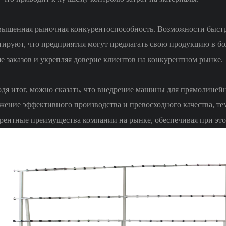
вышенная рыночная конкурентоспособность. Возможности быст
тируют, что предприятия могут предлагать свою продукцию в бо
е заказов и укрепляя доверие клиентов на конкурентном рынке.
дя итог, можно сказать, что внедрение машины для прямолиней
жение эффективного производства и превосходного качества, т
рентные преимущества компании на рынке, обеспечивая при это