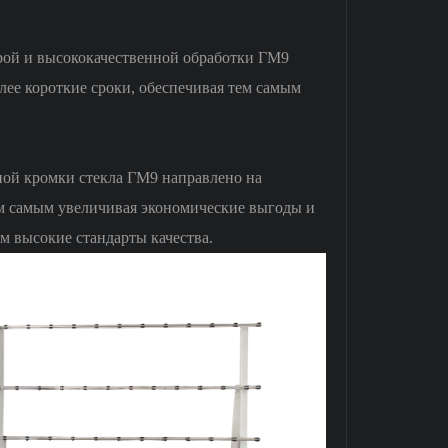
рой и высококачественной обработки ГМ9
лее короткие сроки, обеспечивая тем самым
ной кромки стекла ГМ9 направлено на
ем самым увеличивая экономические выгоды и
м высокие стандарты качества.