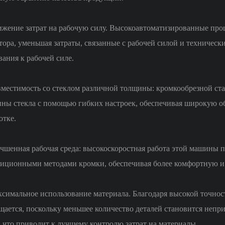
ижение затрат на рабочую силу. Высокоавтоматизированные пр
тора, уменьшая затраты, связанные с рабочей силой и техничес
вания к рабочей силе.
вместимость со стеклом различной толщины: кромкообрезной ст
ны стекла с помощью гибких настроек, обеспечивая широкую об
отке.
учшенная рабочая среда: высокоскоростная работа этой машины
диционными методами кромки, обеспечивая более комфортную и 
ксимальное использование материала. Благодаря высокой точнос
щается, поскольку меньшее количество деталей становится непр
, что приводит к лучшему контролю затрат на материалы.