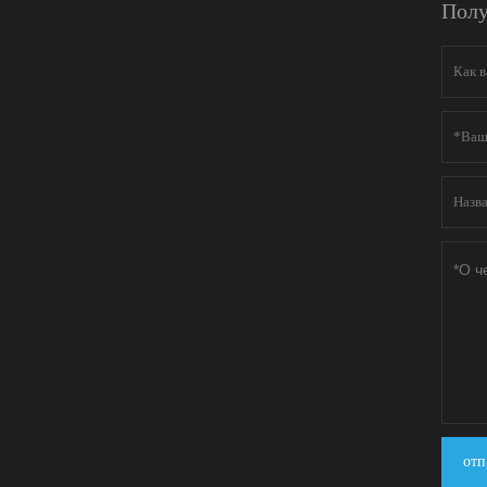
Полу
отп