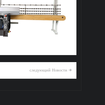
следующий Hовости
