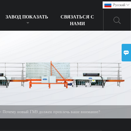
Pусский

ЗАВОД ПОКАЗАТЬ
СВЯЗАТЬСЯ С
НАМИ

>
Почему новый ГМ9 должен привлечь ваше внимание?