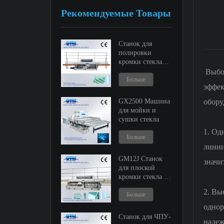
Рекомендуемые Товары
Станок для
полировки
кромки стекла
ГМ9 и ГМ11
Выбор
Больше
эффек
обору
GX2500 Машина
для мойки и
сушки стекла
1. Од
Больше
линии
GM12J Станок
значи
для плоской
кромки стекла и
регулируемый
2. Вы
кромкообрезной
Больше
станок
однор
Станок для ЧПУ-
надеж