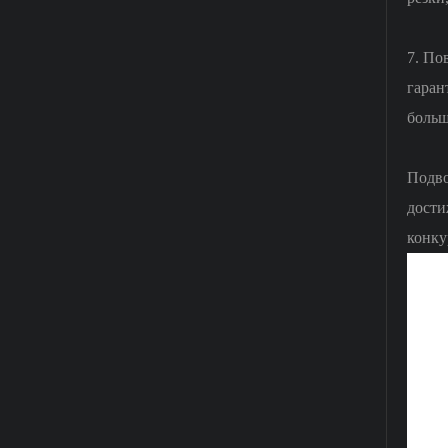
7. По
гаран
больш
Подво
дости
конку