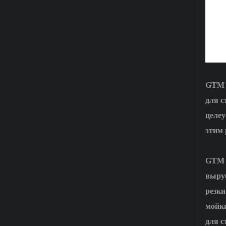
GTM G
для с
целеу
этим
GTM п
выруб
резки
мойки
для с