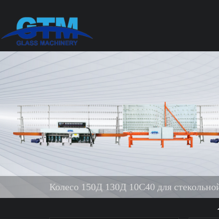
Колесо 150Д 130Д 10С40 для стекольн