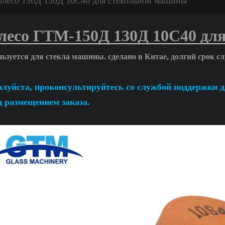
олесо 150Д 130Д 10С40 для стекольной машины
лесо ГТМ-150Д 130Д 10С40 для
ьзуется для стекла
машины
. сделано в Китае, долгий срок
луйста, проконсультируйтесь со службой поддержки 
д размещением заказа.