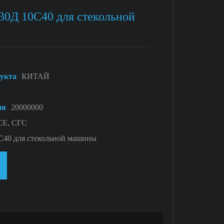
30Д 10С40 для стекольной
дукта
КИТАЙ
ия
20000000
СЕ, СГС
С40 для стекольной машины