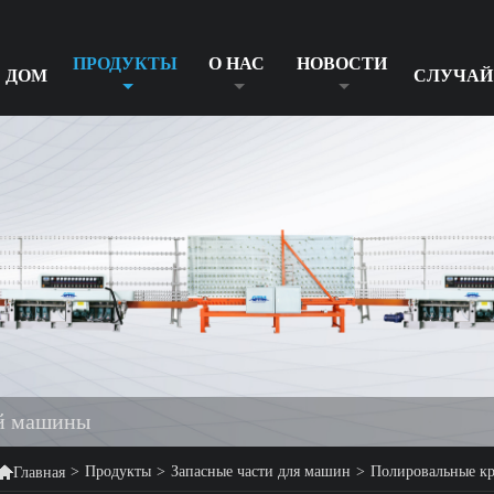
ПРОДУКТЫ
О НАС
НОВОСТИ
ДОМ
СЛУЧАЙ
ой машины

>
Продукты
>
Запасные части для машин
>
Полировальные к
Главная