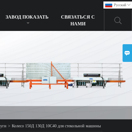
Pусский

ЗАВОД ПОКАЗАТЬ
СВЯЗАТЬСЯ С
НАМИ

руги
>
Колесо 150Д 130Д 10С40 для стекольной машины