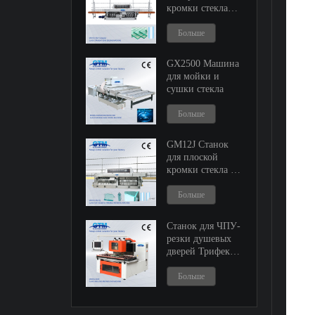
кромки стекла
ГМ9 и ГМ11
Больше
GX2500 Машина
для мойки и
сушки стекла
Больше
GM12J Станок
для плоской
кромки стекла и
регулируемый
кромкообрезной
Больше
станок
Станок для ЧПУ-
резки душевых
дверей Трифекта
ГК20
Больше