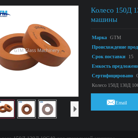
Колесо 150Д 1
машины
Марка
GTM
Происхождение про
Срок поставки
15
Емкость предложен
Сертифицировано
Колесо 150Д 130Д 10

Email