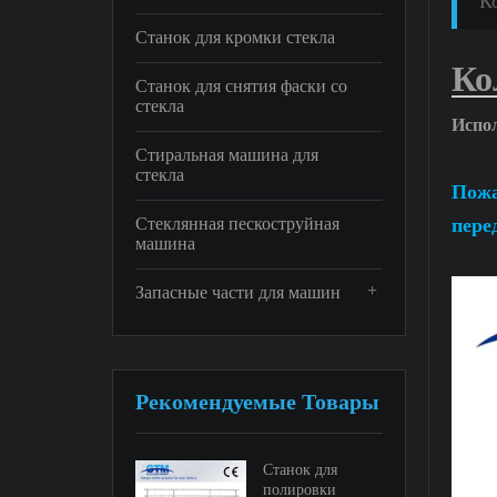
К
Станок для кромки стекла
Ко
Станок для снятия фаски со
стекла
Испол
Стиральная машина для
стекла
Пожа
Стеклянная пескоструйная
пере
машина
+
Запасные части для машин
Рекомендуемые Товары
Станок для
полировки